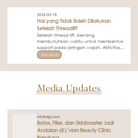
hal yang sebaiknya dihindari.
2026-05-18
Hal yang Tidak Boleh Dilakukan
Setelah Threadlift
Setelah thread lift, benang
membutuhkan waktu untuk membentuk
support pada jaringan wajah. Aktivitas
tertentu dapat mengganggu posisi
See More
benang.
Media Updates
infobdg.com
Botox, Filler, dan Skinbooster Jadi
Andalan di L’viors Beauty Clinic
Bandung