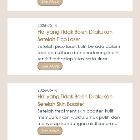
kulit, sehingga ada beberapa hal yang
See More
perlu dihindari agar hasil tetap natural
dan optimal.
2026-05-18
Hal yang Tidak Boleh Dilakukan
Setelah Pico Laser
Setelah pico laser, kulit berada dalam
fase pemulihan dan cenderung lebih
sensitif terhadap iritasi serta sinar
matahari. Hindari paparan sinar
See More
matahari langsung tanpa sunscreen,
penggunaan produk aktif seperti retinol,
AHA, BHA, atau scrub selama beberapa
hari, serta mengelupas kulit secara
2026-05-18
paksa.
Hal yang Tidak Boleh Dilakukan
Setelah Skin Booster
Setelah treatment skin booster, kulit
membutuhkan waktu untuk pulih dan
menyerap kandungan aktif secara
optimal. Agar hasil treatment maksimal
See More
dan risiko iritasi minimal, ada beberapa