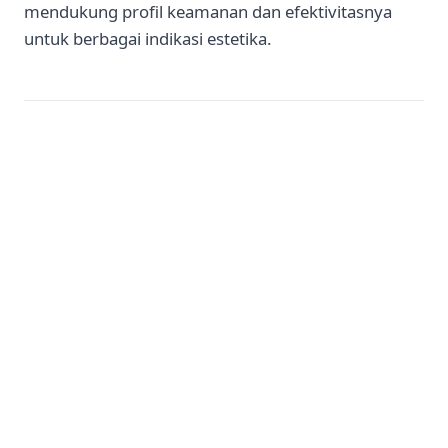
mendukung profil keamanan dan efektivitasnya
untuk berbagai indikasi estetika.
Kecantikan
Skincare
Perawatan Diri
Artikel Terkait
2026-06-24
Hal yang Tidak Boleh Dilakukan Setelah Cryosculpting
2026-06-24
Hal yang Tidak Boleh Dilakukan Setelah Peeling