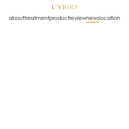
about
treatment
product
review
news
location