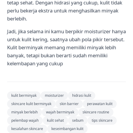
tetap sehat. Dengan hidrasi yang cukup, kulit tidak
perlu bekerja ekstra untuk menghasilkan minyak
berlebih.
Jadi, jika selama ini kamu berpikir moisturizer hanya
untuk kulit kering, saatnya ubah pola pikir tersebut.
Kulit berminyak memang memiliki minyak lebih
banyak, tetapi bukan berarti sudah memiliki
kelembapan yang cukup
kulit berminyak
moisturizer
hidrasi kulit
skincare kulit berminyak
skin barrier
perawatan kulit
minyak berlebih
wajah berminyak
skincare routine
pelembap wajah
kulit sehat
sebum
tips skincare
kesalahan skincare
keseimbangan kulit