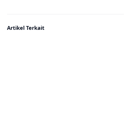
Artikel Terkait
2026-06-24
Janji kulit putih instan?
2026-06-24
Ternyata Kulit Berganti Sel Secara Alami Setiap 28 Hari
2026-06-24
Kulit Kamu Juga Punya Jam Kerja, Lho!