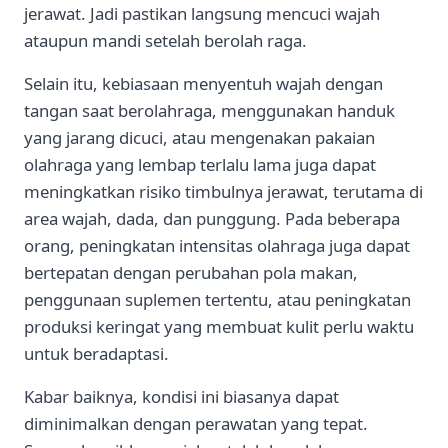
jerawat. Jadi pastikan langsung mencuci wajah
ataupun mandi setelah berolah raga.
Selain itu, kebiasaan menyentuh wajah dengan
tangan saat berolahraga, menggunakan handuk
yang jarang dicuci, atau mengenakan pakaian
olahraga yang lembap terlalu lama juga dapat
meningkatkan risiko timbulnya jerawat, terutama di
area wajah, dada, dan punggung. Pada beberapa
orang, peningkatan intensitas olahraga juga dapat
bertepatan dengan perubahan pola makan,
penggunaan suplemen tertentu, atau peningkatan
produksi keringat yang membuat kulit perlu waktu
untuk beradaptasi.
Kabar baiknya, kondisi ini biasanya dapat
diminimalkan dengan perawatan yang tepat.