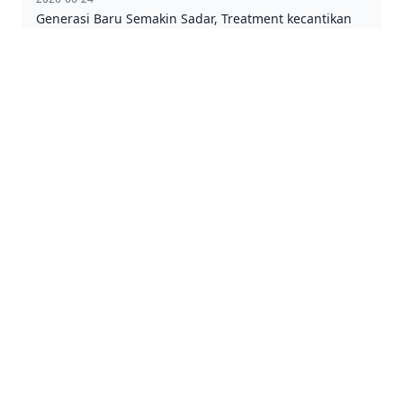
Generasi Baru Semakin Sadar, Treatment kecantikan
diprediksi Jadi Gaya Hidup Masa Depan
2026-06-24
Jangan Anggap Sepele! 7 Efek Begadang yang Terlihat
Langsung di Kulit
2026-06-24
Kok Malah Jerawatan Setelah Mulai Rutin Olahraga?
L'VIORS BEAUTY CLINIC
Surabaya
Jakarta