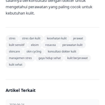
salahnya berkonsultasi dengan dokter untuk
mengetahui perawatan yang paling cocok untuk
kebutuhan kulit.
stres
stres dan kulit
kesehatan kulit
jerawat
kulit sensitif
eksim
rosacea
perawatan kulit
skincare
skin cycling
konsultasi dokter kulit
manajemen stres
gaya hidup sehat
kulit berjerawat
kulit sehat
Artikel Terkait
2026-06-24